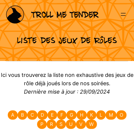
Liste des jeux de rôles
Ici vous trouverez la liste non exhaustive des jeux de
rôle déjà joués lors de nos soirées.
Dernière mise à jour : 29/09/2024
A
B
C
D
E
F
G
H
K
L
M
O
P
R
S
U
V
W